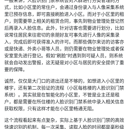
一般来讲，人脸识别门禁系统会对人群进行分类管理的方
式，比如小区里的常住户，会通过身份录入与人像采集系统
里已预存信息，即可直接刷脸进入小区。而对于小区里的租
户，则需要带上相关的租赁合同，事先到物业管理处登记然
后再录入人脸信息。此外，针对访客也需要进行划分，比如
说常住居民来往密切的亲朋好友可事先进行人像的采集录
入，完成后即可获得准入的许可。而那些偶尔来访的访客亦
或是快递、外卖小哥等人员，则仍需要在物业管理处或者保
安室里先进行登记。假如“刷脸”时遇到到可疑人员，则系统
就会自动发出警报，这无疑是对小区与居民的安全提供了重
要的保障。
诚然，仅仅是大门口的进出还是不够的，如想进入小区里的
楼宇，还有第二次验证的流程（小区每栋楼的人脸识别门禁
系统）。其实就是在智能化的小区里，不管是业主还是租
户，都是需要在所住楼的人脸识别门禁系统中录入相关信息
获取权限，只有这样才能在小区里畅通无阻。
这个流程看起来有点复杂，实际上基于人脸识别门禁的高效
快速识别的机制，每一次采集、读取人脸的时间都是毫秒级