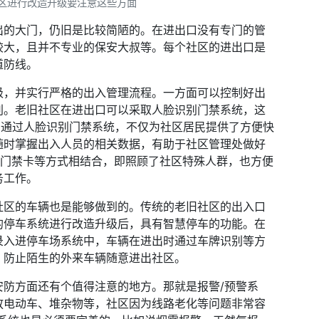
区进行改造升级要注意这些方面
出的大门，仍旧是比较简陋的。在进出口没有专门的管
较大，且并不专业的保安大叔等。每个社区的进出口是
道防线。
级，并实行严格的出入管理流程。一方面可以控制好出
别。老旧社区在进出口可以采取人脸识别门禁系统，这
。通过人脸识别门禁系统，不仅为社区居民提供了方便快
随时掌握出入人员的相关数据，有助于社区管理处做好
+门禁卡等方式相结合，即照顾了社区特殊人群，也方便
务工作。
社区的车辆也是能够做到的。传统的老旧社区的出入口
的停车系统进行改造升级后，具有智慧停车的功能。在
录入进停车场系统中，车辆在进出时通过车牌识别等方
，防止陌生的外来车辆随意进出社区。
安防方面还有个值得注意的地方。那就是报警/预警系
放电动车、堆杂物等，社区因为线路老化等问题非常容