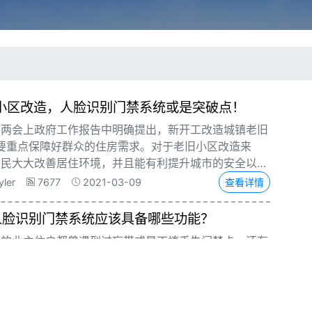
旧小区改造，人脸识别门禁系统或是突破点！
的两会上政府工作报告中明确提出，新开工改造城镇老旧
，要重点保障好群众的住房需求。对于老旧小区改造来
居民大大改善居住环境，并且能有利提升城市的安全以及
等诸多益处。而在此之中，小区的安防门禁这一重点问题
yler
7677
2021-03-09
查看详情
点。而采用人脸识别门禁，或成为了老旧小区升级改造的
人脸识别门禁系统应该具备哪些功能？
区的业主住户都曾遇到过忘带或是不慎丢失门禁卡，还有
或者指纹有污渍受损导致无法识别等糟心事。而智能人脸
作为智慧社区里安全的第一道重点防线，能够很好地解决
带卡，无需记密码、按指纹等操作，仅需“刷脸”即可轻
yler
8345
2021-03-08
查看详情
人脸识别门禁作为智慧社区的重要组成部分，那么它究竟