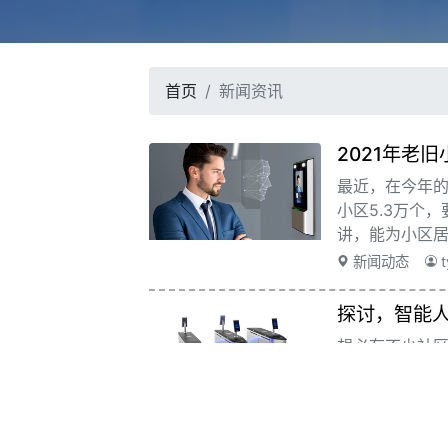
首页
新闻资讯
2021年老
最近，在今年
小区5.3万个
讲，能为小区
拉动经济增长
新闻动态
t
也必然成为热
重要突破点。
探讨，智能
想必有不少社
诸如忘记密码
识别门禁系统
以上问题，无需
新闻动态
t
松通行。智能