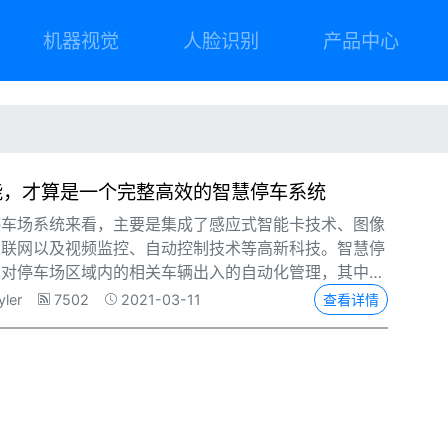
机器视觉
人脸识别
产品中心
能，才算是一个完整高效的智慧停车系统
停车场系统来看，主要是集成了感应式智能卡技术、图像
互联网以及视频监控、自动控制技术等高新科技。智慧停
现对停车场区域内的相关车辆出入的自动化管理，其中包
信息判定、进出控制、车牌的自动识别、车位引导与检
yler
7502
2021-03-11
查看详情
等一套完整而高效的解决方案。当然，这一些功能还是需
体的需求以及现实情况而进行增加或者去除。下面我们来
关于智慧停车场系统